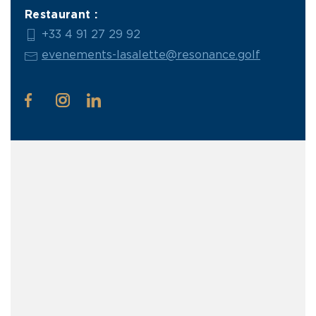
Restaurant :
+33 4 91 27 29 92
evenements-lasalette@resonance.golf
facebook
instagram
linkedin