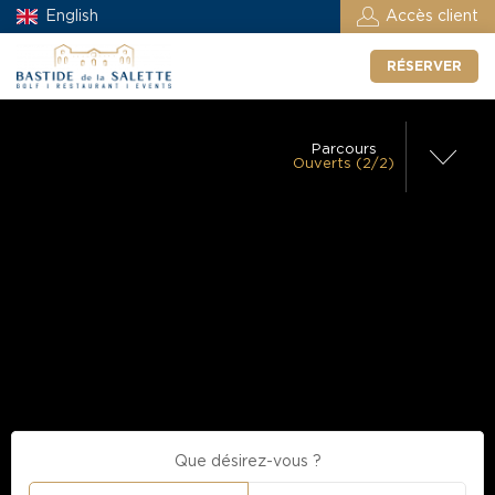
English
Accès client
RÉSERVER
Parcours
Ouverts (2/2)
Golf Bastide de la
Parcours Compact
Salette – 18 trous
– 7 trous
Chariot Manuel
Ouvert
Ouvert
Autorisé
Chariot
Electrique
Autorisé
Voiturette
Autorisé
Practice
Ouvert
Proshop
Ouvert
Restaurant
Ouvert
Club house
Que désirez-vous ?
Ouvert