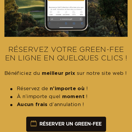
RÉSERVEZ VOTRE GREEN-FEE
EN LIGNE EN QUELQUES CLICS !
Bénéficiez du
meilleur prix
sur notre site web !
Réservez de
n’importe où
!
À
n’importe
quel
moment
!
Aucun frais
d’annulation !
RÉSERVER UN GREEN-FEE