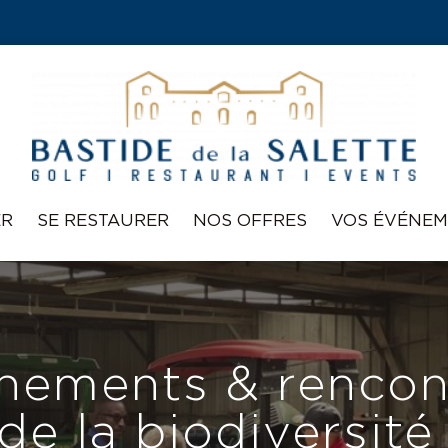
ER
SE RESTAURER
NOS OFFRES
VOS ÉVÉNEM
nements & rencon
de la biodiversité