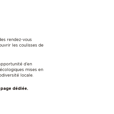
 des rendez-vous
ouvrir les coulisses de
’opportunité d’en
 écologiques mises en
diversité locale.
a
page dédiée
.