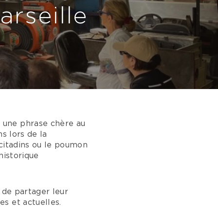
arseille
 une phrase chère au
s lors de la
 citadins ou le poumon
historique
 de partager leur
s et actuelles.